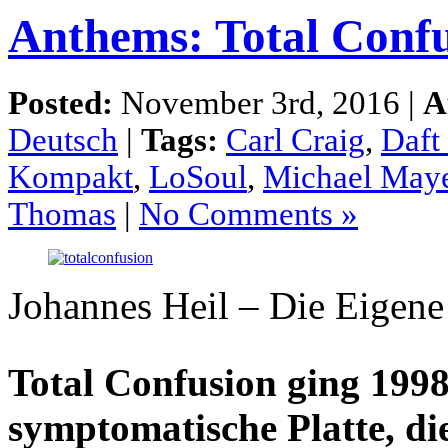
Anthems: Total Confu
Posted:
November 3rd, 2016 |
A
Deutsch
|
Tags:
Carl Craig
,
Daft
Kompakt
,
LoSoul
,
Michael May
Thomas
|
No Comments »
Johannes Heil – Die Eigene
Total Confusion ging 1998
symptomatische Platte, d