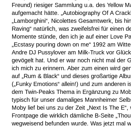
Freund) riesiger Sammlung u.a. des Yellow M
aufgemacht hätte. „Autobiography Of A Crack
„Lamborghini“, Nicolettes Gesamtwerk, bis hin
Raving“ natürlich, was zweifelsfrei für einen d
Momente stünde, den ich je auf einer Love Pa
„Ecstasy pouring down on me“ 1992 am Witten
Andre DJ Pussylover am Milk-Truck vor Glück
gevögelt hat. Und er war noch nicht mal der G
ich mich zu erinnern. Aber zum einen wird gene
auf „Rum & Black“ und dieses großartige Alb
(„Funky Emotions“ allein!) und zum anderen i
dem Twin-Peaks Thema in Ergänzung zu Mob
typisch für unser damaliges Mannheimer Selb
Moby lief bei uns zu der Zeit „Next Is The E“,
Frontpage die wirklich dämliche B-Seite „Thou
wegweisend befunden wurde. Was jetzt mal wi