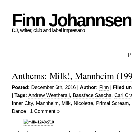
Finn Johannsen
DJ, writer, club and label impresario
P
Anthems: Milk!, Mannheim (199
Posted:
December 6th, 2016 |
Author:
Finn
|
Filed un
|
Tags:
Andrew Weatherall
,
Bassface Sascha
,
Carl Cr
Inner City
,
Mannheim
,
Milk
,
Nicolette
,
Primal Scream
,
Dance
|
1 Comment »