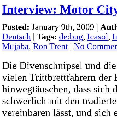
Interview: Motor Ci
Posted:
January 9th, 2009 |
Aut
Deutsch
|
Tags:
de:bug
,
Icasol
,
I
Mujaba
,
Ron Trent
|
No Commen
Die Divenschnipsel und die
vielen Trittbrettfahrern de
hinwegtäuschen, dass sich 
schwerlich mit den tradier
vereinbaren lässt, und sich