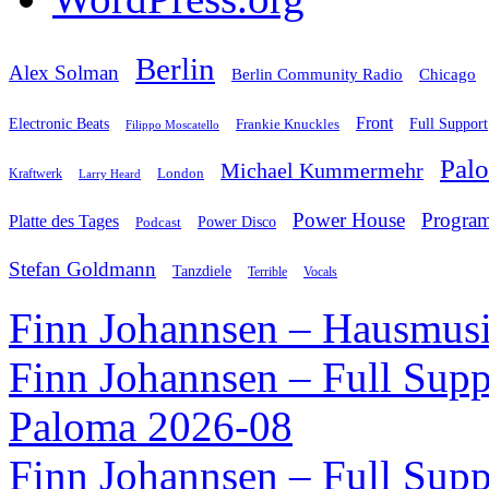
Berlin
Alex Solman
Chicago
Berlin Community Radio
Front
Electronic Beats
Frankie Knuckles
Full Support
Filippo Moscatello
Pal
Michael Kummermehr
London
Kraftwerk
Larry Heard
Power House
Progra
Platte des Tages
Podcast
Power Disco
Stefan Goldmann
Tanzdiele
Vocals
Terrible
Finn Johannsen – Hausmusi
Finn Johannsen – Full Supp
Paloma 2026-08
Finn Johannsen – Full Supp