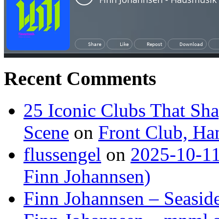
Recent Comments
25 Iconic Clubs That Sh
Scene
on
Front Club, H
flussengel
on
2025-10-11
Finn Johannsen)
Finn Johannsen – Seasid