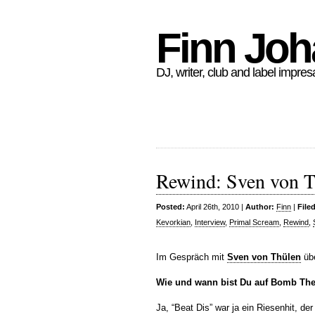
Finn Jo
DJ, writer, club and label impres
Rewind: Sven von T
Posted:
April 26th, 2010 |
Author:
Finn
|
File
Kevorkian
,
Interview
,
Primal Scream
,
Rewind
,
Im Gespräch mit
Sven von Thülen
übe
Wie und wann bist Du auf Bomb Th
Ja, “Beat Dis” war ja ein Riesenhit, de