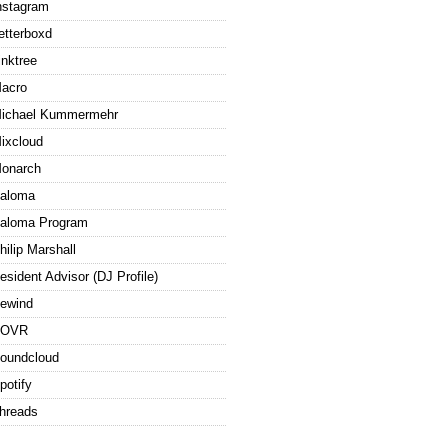
nstagram
etterboxd
inktree
acro
ichael Kummermehr
ixcloud
onarch
aloma
aloma Program
hilip Marshall
esident Advisor (DJ Profile)
ewind
ROVR
oundcloud
potify
hreads