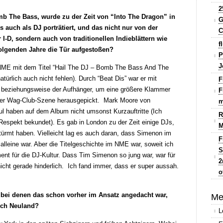
2
b The Bass, wurde zu der Zeit von “Into The Dragon” in
G
 auch als DJ porträtiert, und das nicht nur von der
C
I-D, sondern auch von traditionellen Indieblättern wie
f
folgenden Jahre die Tür aufgestoßen?
P
J
NME mit dem Titel “Hail The DJ – Bomb The Bass And The
atürlich auch nicht fehlen). Durch “Beat Dis” war er mit
F
, beziehungsweise der Aufhänger, um eine größere Klammer
F
ser Wag-Club-Szene herausgepickt. Mark Moore von
m
l haben auf dem Album nicht umsonst Kurzauftritte (Ich
R
espekt bekundet). Es gab in London zu der Zeit einige DJs,
M
türmt haben. Vielleicht lag es auch daran, dass Simenon im
F
lleine war. Aber die Titelgeschichte im NME war, soweit ich
S
ent für die DJ-Kultur. Dass Tim Simenon so jung war, war für
2
icht gerade hinderlich. Ich fand immer, dass er super aussah.
o
, bei denen das schon vorher im Ansatz angedacht war,
Me
lich Neuland?
L