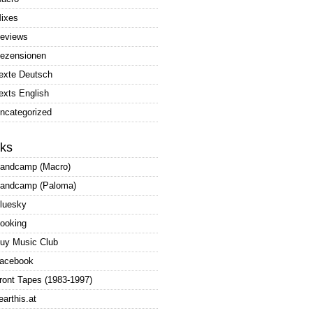
ixes
eviews
ezensionen
exte Deutsch
exts English
ncategorized
nks
andcamp (Macro)
andcamp (Paloma)
luesky
ooking
uy Music Club
acebook
ront Tapes (1983-1997)
earthis.at