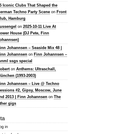
5 Iconic Clubs That Shaped the
erman Techno Party Scene
on
Front
lub, Hamburg
lussengel
on
2025-10-11 Live At
ower House (DJ Pete, Finn
ohannsen)
inn Johannsen – Seaside Mix 48 |
inn Johannsen
on
Finn Johannsen –
nml ssgs special
obert
on
Anthems: Ultraschall,
ünchen (1993-2003)
inn Johannsen – Live @ Techno
essions #2, Gipsy, Moscow, June
nd 2013 | Finn Johannsen
on
The
ther gigs
ta
og in