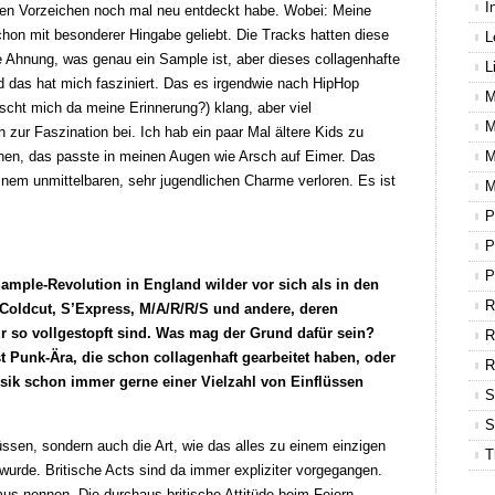
I
eren Vorzeichen noch mal neu entdeckt habe. Wobei: Meine
chon mit besonderer Hingabe geliebt. Die Tracks hatten diese
L
ne Ahnung, was genau ein Sample ist, aber dieses collagenhafte
L
d das hat mich fasziniert. Das es irgendwie nach HipHop
M
cht mich da meine Erinnerung?) klang, aber viel
M
h zur Faszination bei. Ich hab ein paar Mal ältere Kids zu
hen, das passte in meinen Augen wie Arsch auf Eimer. Das
M
inem unmittelbaren, sehr jugendlichen Charme verloren. Es ist
M
P
P
P
Sample-Revolution in England wilder vor sich als in den
R
oldcut, S’Express, M/A/R/R/S und andere, deren
r so vollgestopft sind. Was mag der Grund dafür sein?
R
t Punk-Ära, die schon collagenhaft gearbeitet haben, oder
sik schon immer gerne einer Vielzahl von Einflüssen
S
S
flüssen, sondern auch die Art, wie das alles zu einem einzigen
T
rde. Britische Acts sind da immer expliziter vorgegangen.
s nennen. Die durchaus britische Attitüde beim Feiern