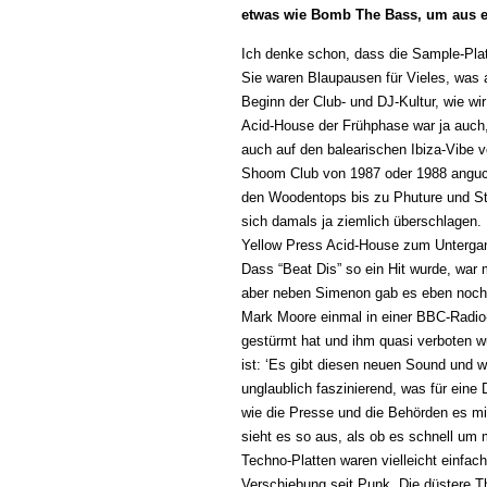
etwas wie Bomb The Bass, um aus 
Ich denke schon, dass die Sample-Platt
Sie waren Blaupausen für Vieles, was 
Beginn der Club- und DJ-Kultur, wie wi
Acid-House der Frühphase war ja auch,
auch auf den balearischen Ibiza-Vibe 
Shoom Club von 1987 oder 1988 anguc
den Woodentops bis zu Phuture und Ste
sich damals ja ziemlich überschlagen.
Yellow Press Acid-House zum Untergan
Dass “Beat Dis” so ein Hit wurde, war 
aber neben Simenon gab es eben noch e
Mark Moore einmal in einer BBC-Radio
gestürmt hat und ihm quasi verboten w
ist: ‘Es gibt diesen neuen Sound und w
unglaublich faszinierend, was für ein
wie die Presse und die Behörden es mi
sieht es so aus, als ob es schnell um
Techno-Platten waren vielleicht einfach 
Verschiebung seit Punk. Die düstere T