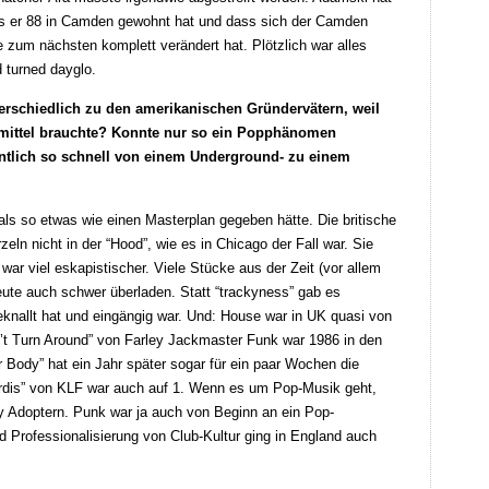
ass er 88 in Camden gewohnt hat und dass sich der Camden
um nächsten komplett verändert hat. Plötzlich war alles
d turned dayglo.
erschiedlich zu den amerikanischen Gründervätern, weil
smittel brauchte? Konnte nur so ein Popphänomen
ntlich so schnell von einem Underground- zu einem
als so etwas wie einen Masterplan gegeben hätte. Die britische
zeln nicht in der “Hood”, wie es in Chicago der Fall war. Sie
war viel eskapistischer. Viele Stücke aus der Zeit (vor allem
heute auch schwer überladen. Statt “trackyness” gab es
geknallt hat und eingängig war. Und: House war in UK quasi von
’t Turn Around” von Farley Jackmaster Funk war 1986 in den
 Body” hat ein Jahr später sogar für ein paar Wochen die
ardis” von KLF war auch auf 1. Wenn es um Pop-Musik geht,
ly Adoptern. Punk war ja auch von Beginn an ein Pop-
Professionalisierung von Club-Kultur ging in England auch