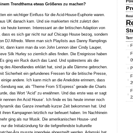
Pow
einem Trendthema etwas Größeres zu machen?
Pr
en ein wichtiger Einfluss für die Acid-House-Euphorie waren.
Resi
R
aus UK danach kam. Und sie markierten nicht zuletzt den
r sie heute kennen. Interessant an der britischen Adaption von
St
 dass es sich gar nicht nur auf Chicago House bezog, sondern
Terr
von DJ Alfredo. Wenn man sich Playlists aus Danny Ramplings
F
kt, dann kann man da von John Lennon über Cindy Lauper,
F
ve Silk Hurley so ziemlich alles finden. Die Ereignisse haben
0
 Es ging ein Ruck durch das Land. Und spätestens als die
g des Abendlandes erklärt hat, sind ja alle Dämme gebrochen.
P
mit Sicherheit ein gefundenes Fressen für die britische Presse,
F
inige andere. Ich kann mich an die Anekdote erinnern, dass
2
-Sendung war, als “Theme From S’Express” gerade die Charts
F
urde, das Wort “Acid” zu erwähnen. Und das erste was er sagt
2
ir nennen ihn Acid House’. Ich finde es bis heute immer noch
e Dynamik das Ganze innerhalb kurzer Zeit bekommen hat. Und
t ihren Kampagnen letztlich nur befeuert haben. Im Nachhinein
 mehr ging als nur Musik. Die amerikanischen House- und
nur die Initialzündung für die tiefgreifendste kulturelle
hatcher-Ära musste irgendwie abgestreift werden. Adamski hat