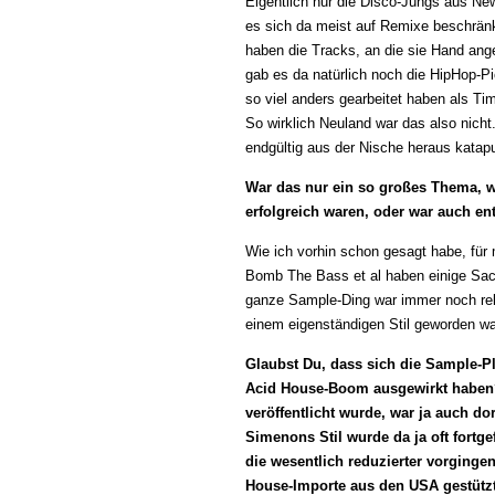
Eigentlich nur die Disco-Jungs aus Ne
es sich da meist auf Remixe beschränk
haben die Tracks, an die sie Hand ang
gab es da natürlich noch die HipHop-P
so viel anders gearbeitet haben als T
So wirklich Neuland war das also nicht
endgültig aus der Nische heraus katapu
War das nur ein so großes Thema, 
erfolgreich waren, oder war auch e
Wie ich vorhin schon gesagt habe, fü
Bomb The Bass et al haben einige Sac
ganze Sample-Ding war immer noch rela
einem eigenständigen Stil geworden wa
Glaubst Du, dass sich die Sample-Pl
Acid House-Boom ausgewirkt haben?
veröffentlicht wurde, war ja auch do
Simenons Stil wurde da ja oft fortg
die wesentlich reduzierter vorginge
House-Importe aus den USA gestütz