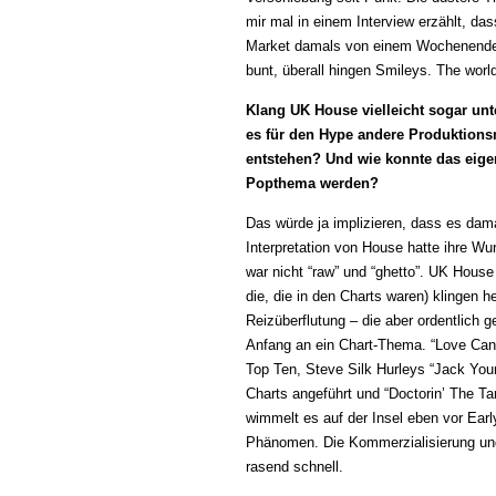
mir mal in einem Interview erzählt, d
Market damals von einem Wochenende z
bunt, überall hingen Smileys. The worl
Klang UK House vielleicht sogar unt
es für den Hype andere Produktion
entstehen? Und wie konnte das eige
Popthema werden?
Das würde ja implizieren, dass es dam
Interpretation von House hatte ihre Wur
war nicht “raw” und “ghetto”. UK House 
die, die in den Charts waren) klingen 
Reizüberflutung – die aber ordentlich 
Anfang an ein Chart-Thema. “Love Can
Top Ten, Steve Silk Hurleys “Jack Your
Charts angeführt und “Doctorin’ The T
wimmelt es auf der Insel eben vor Ear
Phänomen. Die Kommerzialisierung und 
rasend schnell.