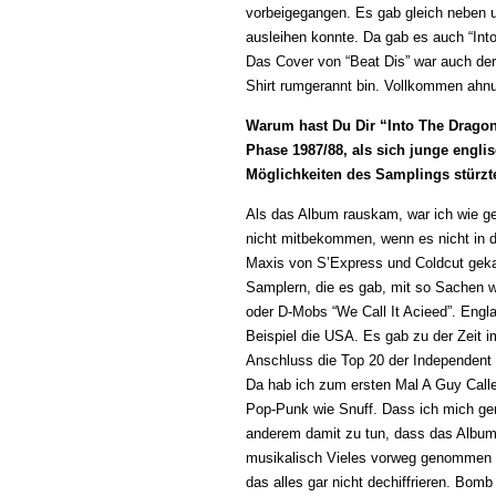
vorbeigegangen. Es gab gleich neben u
ausleihen konnte. Da gab es auch “Int
Das Cover von “Beat Dis” war auch der
Shirt rumgerannt bin. Vollkommen ahn
Warum hast Du Dir “Into The Dragon”
Phase 1987/88, als sich junge engli
Möglichkeiten des Samplings stürzte
Als das Album rauskam, war ich wie ge
nicht mitbekommen, wenn es nicht in 
Maxis von S’Express und Coldcut geka
Samplern, die es gab, mit so Sachen 
oder D-Mobs “We Call It Acieed”. Engl
Beispiel die USA. Es gab zu der Zeit
Anschluss die Top 20 der Independent 
Da hab ich zum ersten Mal A Guy Calle
Pop-Punk wie Snuff. Dass ich mich ger
anderem damit zu tun, dass das Album 
musikalisch Vieles vorweg genommen h
das alles gar nicht dechiffrieren. Bomb