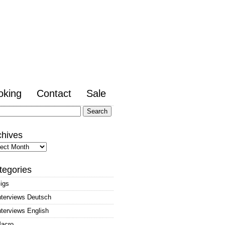
oking
Contact
Sale
arch
:
chives
hives
tegories
igs
nterviews Deutsch
nterviews English
acro