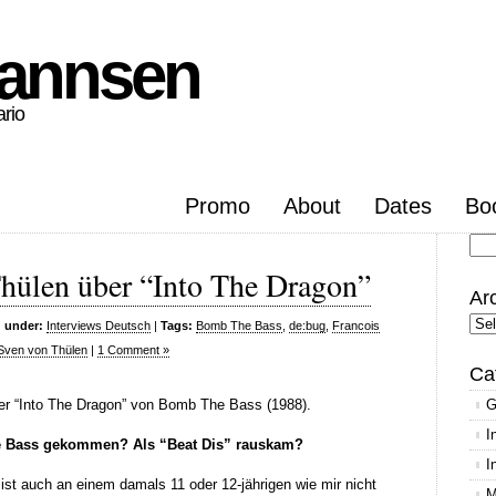
hannsen
ario
Promo
About
Dates
Bo
Se
hülen über “Into The Dragon”
for
Ar
Arc
d under:
Interviews Deutsch
|
Tags:
Bomb The Bass
,
de:bug
,
Francois
Sven von Thülen
|
1 Comment »
Ca
r “Into The Dragon” von Bomb The Bass (1988).
G
I
e Bass gekommen? Als “Beat Dis” rauskam?
I
r ist auch an einem damals 11 oder 12-jährigen wie mir nicht
M