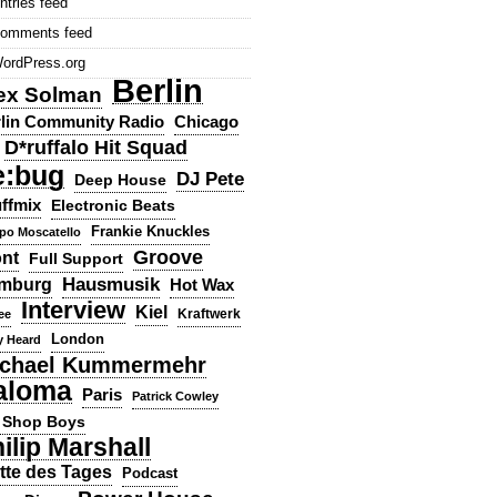
ntries feed
omments feed
ordPress.org
Berlin
ex Solman
lin Community Radio
Chicago
D*ruffalo Hit Squad
e:bug
DJ Pete
Deep House
ffmix
Electronic Beats
Frankie Knuckles
ppo Moscatello
Groove
ont
Full Support
Hausmusik
mburg
Hot Wax
Interview
Kiel
ee
Kraftwerk
London
y Heard
chael Kummermehr
aloma
Paris
Patrick Cowley
 Shop Boys
ilip Marshall
tte des Tages
Podcast