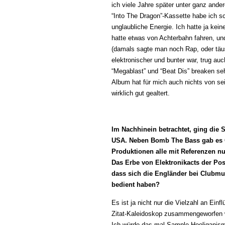
ich viele Jahre später unter ganz and
“Into The Dragon”-Kassette habe ich s
unglaubliche Energie. Ich hatte ja kei
hatte etwas von Achterbahn fahren, un
(damals sagte man noch Rap, oder täus
elektronischer und bunter war, trug auc
“Megablast” und “Beat Dis” breaken se
Album hat für mich auch nichts von se
wirklich gut gealtert.
Im Nachhinein betrachtet, ging die 
USA. Neben Bomb The Bass gab es C
Produktionen alle mit Referenzen nu
Das Erbe von Elektronikacts der Pos
dass sich die Engländer bei Clubmu
bedient haben?
Es ist ja nicht nur die Vielzahl an Ein
Zitat-Kaleidoskop zusammengeworfen wu
Ich würde das mal Sample-Hooliganismu