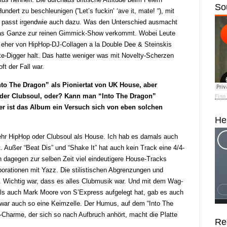
So
undert zu beschleunigen (”Let’s fuckin’ ‘ave it, mate! “), mit
n, passt irgendwie auch dazu. Was den Unterschied ausmacht
r das Ganze zur reinen Gimmick-Show verkommt. Wobei Leute
her von HipHop-DJ-Collagen a la Double Dee & Steinskis
te-Digger halt. Das hatte weniger was mit Novelty-Scherzen
ft der Fall war.
Into The Dragon” als Pioniertat von UK House, aber
 oder Clubsoul, oder? Kann man “Into The Dragon”
Finn
der ist das Album ein Versuch sich von eben solchen
He
ehr HipHop oder Clubsoul als House. Ich hab es damals auch
. Außer “Beat Dis” und “Shake It” hat auch kein Track eine 4/4-
dagegen zur selben Zeit viel eindeutigere House-Tracks
laborationen mit Yazz. Die stilistischen Abgrenzungen und
r. Wichtig war, dass es alles Clubmusik war. Und mit dem Wag-
s auch Mark Moore von S’Express aufgelegt hat, gab es auch
 war auch so eine Keimzelle. Der Humus, auf dem “Into The
-Charme, der sich so nach Aufbruch anhört, macht die Platte
Re