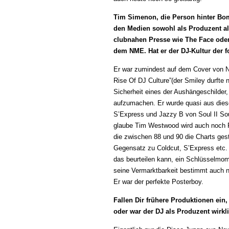
Tim Simenon, die Person hinter Bom
den Medien sowohl als Produzent als
clubnahen Presse wie The Face oder 
dem NME. Hat er der DJ-Kultur der 
Er war zumindest auf dem Cover von 
Rise Of DJ Culture”(der Smiley durfte n
Sicherheit eines der Aushängeschilder
aufzumachen. Er wurde quasi aus die
S’Express und Jazzy B von Soul II Sou
glaube Tim Westwood wird auch noch R
die zwischen 88 und 90 die Charts ges
Gegensatz zu Coldcut, S’Express etc. a
das beurteilen kann, ein Schlüsselmom
seine Vermarktbarkeit bestimmt auch n
Er war der perfekte Posterboy.
Fallen Dir frühere Produktionen ein
oder war der DJ als Produzent wirk