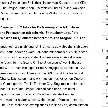
nserer Schule eine Bibliothek, in der man Kassetten und CDs
M
o The Dragon”. Ausleihen, überspielen und ab in den Walkman.
R
 Grund, warum ich damals für eine Weile mit einem Smiley-T-
ungslos.
R
T
 ausgesucht? Ist es für Dich exemplarisch für diese
T
sche Produzenten mit sehr viel Enthusiasmus auf die
n? Was für Qualitäten besitzt “Into The Dragon” für Dich?
U
sagt noch ziemlich jung. Und ich hätte es wahrscheinlich auch
Li
den Charts gewesen wäre. Ich habe mir damals auch die ersten
uft und auch einige von den kommerzielleren Acid-House-
B
wie “Jack To The Sound Of The Underground” von Hithouse
B
and war ein viel wichtigerer Pop-Bezugspunkt für mich als zum
B
 immer dienstags auf Bremen 4 die BBC Top 40 im Radio und im
B
Charts. Das waren meine wichtigsten musikalischen Quellen.
B
d Gerald gehört, The KLF , Inner City, Sugarcubes oder auch
ade für “Into The Dragon” entschieden habe, hat unter
F
quasi meinen Einstieg in Club-Musik darstellt und es
F
at, was mir später wieder wichtig wurde. Damals konnte ich
h
 The Bass steht also exemplarisch für diese Zeit, deren Platten