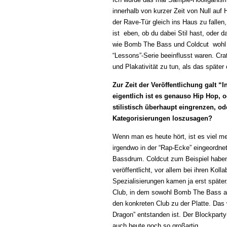
innerhalb von kurzer Zeit von Null auf H
der Rave-Tür gleich ins Haus zu falle
ist eben, ob du dabei Stil hast, ode
wie Bomb The Bass und Coldcut wohl e
“Lessons”-Serie beeinflusst waren. Cra
und Plakativität zu tun, als das später o
Zur Zeit der Veröffentlichung galt “
eigentlich ist es genauso Hip Hop,
stilistisch überhaupt eingrenzen, o
Kategorisierungen loszusagen?
Wenn man es heute hört, ist es viel m
irgendwo in der “Rap-Ecke” eingeordnet
Bassdrum. Coldcut zum Beispiel haben 
veröffentlicht, vor allem bei ihren Kol
Spezialisierungen kamen ja erst späte
Club, in dem sowohl Bomb The Bass al
den konkreten Club zu der Platte. Das
Dragon” entstanden ist. Der Blockparty
auch heute noch so großartig.