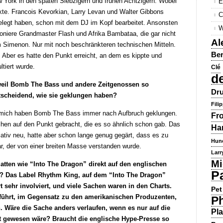
w York in den späten Siebzigern und frühen Achtzigern. Wobei
E
te. Francois Kevorkian, Larry Levan und Walter Gibbons
C
elegt haben, schon mit dem DJ im Kopf bearbeitet. Ansonsten
W
ioniere Grandmaster Flash und Afrika Bambataa, die gar nicht
Al
im Simenon. Nur mit noch beschränkteren technischen Mitteln.
Ber
. Aber es hatte den Punkt erreicht, an dem es kippte und
ltiert wurde.
Clé
d
weil Bomb The Bass und andere Zeitgenossen so
Dru
ntscheidend, wie sie geklungen haben?
Fili
r mich haben Bomb The Bass immer nach Aufbruch geklungen.
Fr
hen auf den Punkt gebracht, die es so ähnlich schon gab. Das
Ha
tiv neu, hatte aber schon lange genug gegärt, dass es zu
Hun
r, der von einer breiten Masse verstanden wurde.
Larr
Mi
atten wie “Into The Dragon” direkt auf den englischen
P
 Das Label Rhythm King, auf dem “Into The Dragon”
rt sehr involviert, und viele Sachen waren in den Charts.
Pet
eführt, im Gegensatz zu den amerikanischen Produzenten,
Ph
n. Wäre die Sache anders verlaufen, wenn es nur auf die
Pla
t gewesen wäre? Braucht die englische Hype-Presse so