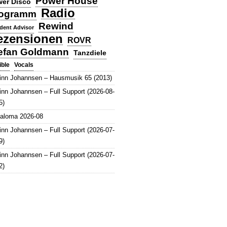
Power House
er Disco
Radio
ogramm
Rewind
dent Advisor
ezensionen
ROVR
efan Goldmann
Tanzdiele
Vocals
ible
inn Johannsen – Hausmusik 65 (2013)
inn Johannsen – Full Support (2026-08-
5)
aloma 2026-08
inn Johannsen – Full Support (2026-07-
9)
inn Johannsen – Full Support (2026-07-
2)