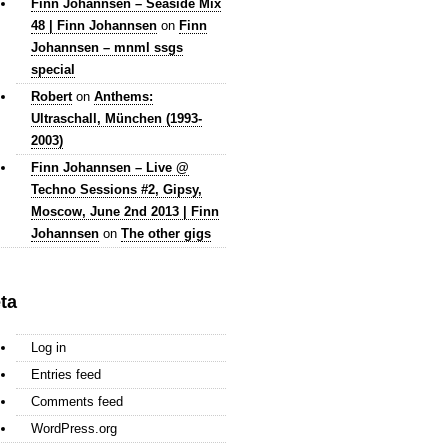
Finn Johannsen – Seaside Mix
48 | Finn Johannsen
on
Finn
Johannsen – mnml ssgs
special
Robert
on
Anthems:
Ultraschall, München (1993-
2003)
Finn Johannsen – Live @
Techno Sessions #2, Gipsy,
Moscow, June 2nd 2013 | Finn
Johannsen
on
The other gigs
ta
Log in
Entries feed
Comments feed
WordPress.org