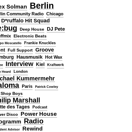
Berlin
ex Solman
lin Community Radio
Chicago
D*ruffalo Hit Squad
e:bug
DJ Pete
Deep House
ffmix
Electronic Beats
Frankie Knuckles
ppo Moscatello
Groove
ont
Full Support
Hausmusik
mburg
Hot Wax
Interview
Kiel
ee
Kraftwerk
London
y Heard
chael Kummermehr
aloma
Paris
Patrick Cowley
 Shop Boys
ilip Marshall
tte des Tages
Podcast
Power House
er Disco
Radio
ogramm
Rewind
dent Advisor