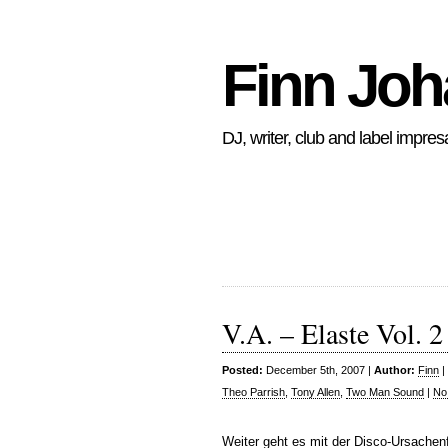
Finn Jo
DJ, writer, club and label impres
V.A. – Elaste Vol. 
Posted:
December 5th, 2007 |
Author:
Finn
|
Theo Parrish
,
Tony Allen
,
Two Man Sound
|
No
Weiter geht es mit der Disco-Ursache