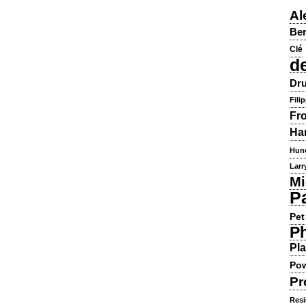
Al
Ber
Clé
d
Dru
Fili
Fr
Ha
Hun
Larr
Mi
P
Pet
Ph
Pla
Pow
Pr
Resi