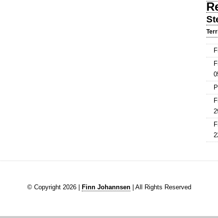
R
St
Terr
F
F
0
P
F
2
F
2
© Copyright 2026 |
Finn Johannsen
| All Rights Reserved