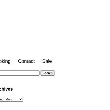
oking
Contact
Sale
arch
:
chives
hives