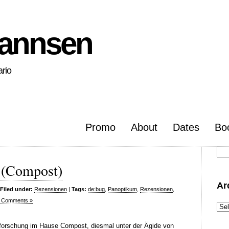
hannsen
ario
Promo
About
Dates
Bo
Se
2 (Compost)
for
Ar
Filed under:
Rezensionen
|
Tags:
de:bug
,
Panoptikum
,
Rezensionen
,
 Comments »
Arc
nforschung im Hause Compost, diesmal unter der Ägide von