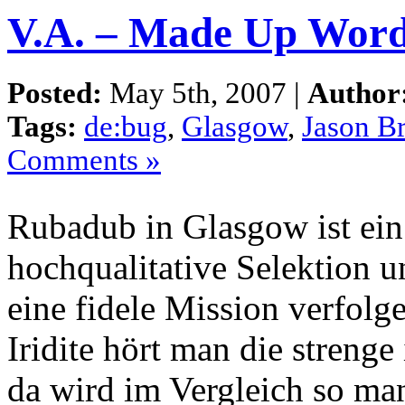
V.A. – Made Up Words
Posted:
May 5th, 2007 |
Author
Tags:
de:bug
,
Glasgow
,
Jason B
Comments »
Rubadub in Glasgow ist ein 
hochqualitative Selektion u
eine fidele Mission verfol
Iridite hört man die streng
da wird im Vergleich so ma