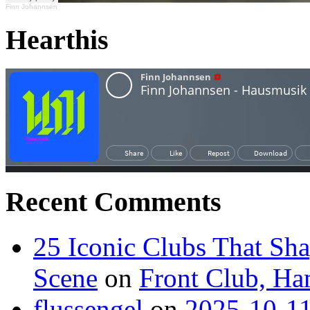
Finn Johannsen
Hearthis
Recent Comments
25 Iconic Clubs That Sh
Scene
on
Front Club, H
flussengel
on
2025-10-11