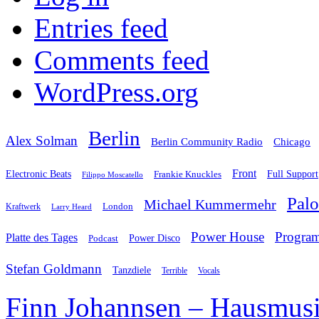
Entries feed
Comments feed
WordPress.org
Berlin
Alex Solman
Chicago
Berlin Community Radio
Front
Electronic Beats
Frankie Knuckles
Full Support
Filippo Moscatello
Pal
Michael Kummermehr
London
Kraftwerk
Larry Heard
Power House
Progra
Platte des Tages
Podcast
Power Disco
Stefan Goldmann
Tanzdiele
Vocals
Terrible
Finn Johannsen – Hausmusi