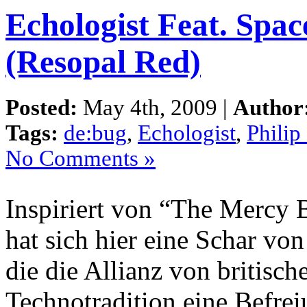
Echologist Feat. Spa
(Resopal Red)
Posted:
May 4th, 2009 |
Author
Tags:
de:bug
,
Echologist
,
Philip
No Comments »
Inspiriert von “The Mercy 
hat sich hier eine Schar v
die die Allianz von britisch
Technotradition eine Befre