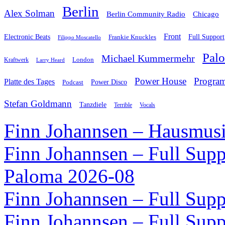
Berlin
Alex Solman
Chicago
Berlin Community Radio
Front
Electronic Beats
Frankie Knuckles
Full Support
Filippo Moscatello
Pal
Michael Kummermehr
London
Kraftwerk
Larry Heard
Power House
Progra
Platte des Tages
Podcast
Power Disco
Stefan Goldmann
Tanzdiele
Vocals
Terrible
Finn Johannsen – Hausmusi
Finn Johannsen – Full Supp
Paloma 2026-08
Finn Johannsen – Full Supp
Finn Johannsen – Full Supp