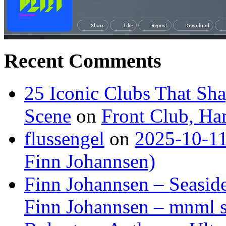
Recent Comments
25 Iconic Clubs That Sh
Scene
on
Front Club, H
flussengel
on
2025-10-11
Finn Johannsen)
Finn Johannsen – Seasid
Finn Johannsen – mnml s