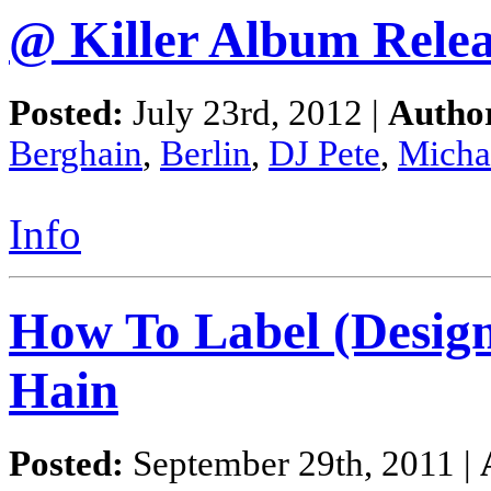
@ Killer Album Rele
Posted:
July 23rd, 2012 |
Autho
Berghain
,
Berlin
,
DJ Pete
,
Micha
Info
How To Label (Design
Hain
Posted:
September 29th, 2011 |