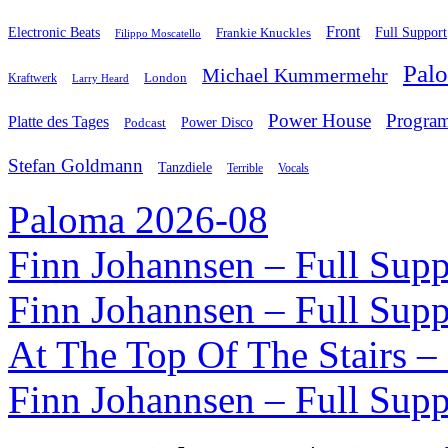
Front
Electronic Beats
Frankie Knuckles
Full Support
Filippo Moscatello
Pal
Michael Kummermehr
London
Kraftwerk
Larry Heard
Power House
Progra
Platte des Tages
Podcast
Power Disco
Stefan Goldmann
Tanzdiele
Vocals
Terrible
Paloma 2026-08
Finn Johannsen – Full Supp
Finn Johannsen – Full Supp
At The Top Of The Stairs –
Finn Johannsen – Full Supp