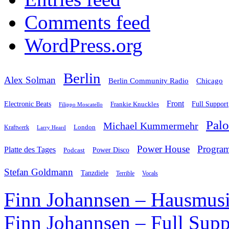
Comments feed
WordPress.org
Berlin
Alex Solman
Chicago
Berlin Community Radio
Front
Electronic Beats
Frankie Knuckles
Full Support
Filippo Moscatello
Pal
Michael Kummermehr
London
Kraftwerk
Larry Heard
Power House
Progra
Platte des Tages
Podcast
Power Disco
Stefan Goldmann
Tanzdiele
Vocals
Terrible
Finn Johannsen – Hausmusi
Finn Johannsen – Full Supp