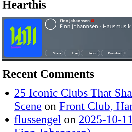
Hearthis
Recent Comments
25 Iconic Clubs That Sh
Scene
on
Front Club, H
flussengel
on
2025-10-11