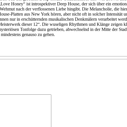
Love Honey“ ist introspektiver Deep House, der sich über ein emotio
hmut nach der verflossenen Liebe hingibt. Die Melancholie, die hie
ouse-Platten aus New York hören, aber nicht oft in solcher Intensität 
können nur in erschütternden musikalischen Denkmälern verarbeitet w
Meisterwerk dieser 12“. Die wuseligen Rhythmen und Klänge zeigen klar 
teriösen Tonfolge dazu getrieben, abwechselnd in der Mitte der Stadt
es mindestens genauso zu gehen.