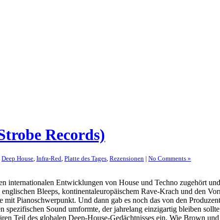
Strobe Records)
,
Deep House
,
Infra-Red
,
Platte des Tages
,
Rezensionen
|
No Comments »
n internationalen Entwicklungen von House und Techno zugehört und ma
 englischen Bleeps, kontinentaleuropäischem Rave-Krach und den Vorre
se mit Pianoschwerpunkt. Und dann gab es noch das von den Produze
spezifischen Sound umformte, der jahrelang einzigartig bleiben sollte.
dären Teil des globalen Deep-House-Gedächtnisses ein. Wie Brown und All