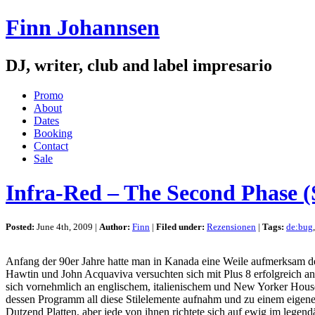
Finn Johannsen
DJ, writer, club and label impresario
Promo
About
Dates
Booking
Contact
Sale
Infra-Red – The Second Phase (
Posted:
June 4th, 2009 |
Author:
Finn
|
Filed under:
Rezensionen
|
Tags:
de:bug
Anfang der 90er Jahre hatte man in Kanada eine Weile aufmerksam de
Hawtin und John Acquaviva versuchten sich mit Plus 8 erfolgreich an
sich vornehmlich an englischem, italienischem und New Yorker Hou
dessen Programm all diese Stilelemente aufnahm und zu einem eigenen 
Dutzend Platten, aber jede von ihnen richtete sich auf ewig im legen