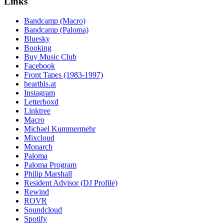
Links
Bandcamp (Macro)
Bandcamp (Paloma)
Bluesky
Booking
Buy Music Club
Facebook
Front Tapes (1983-1997)
hearthis.at
Instagram
Letterboxd
Linktree
Macro
Michael Kummermehr
Mixcloud
Monarch
Paloma
Paloma Program
Philip Marshall
Resident Advisor (DJ Profile)
Rewind
ROVR
Soundcloud
Spotify