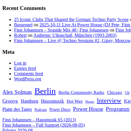
Recent Comments
25 Iconic Clubs That Shaped the German Techno Party Scene
flussengel
on
2025-10-11 Live At Power House (DJ Pete, Finn
Finn Johannsen – Seaside Mix 48 | Finn Johannsen
on
Finn Jo
Robert
on
Anthems: Ultraschall, München (1993-2003)
Finn Johannsen – Live @ Techno Sessions #2, Gipsy, Moscow,
Meta
Log in
Entries feed
Comments feed
WordPress.org
Berlin
Alex Solman
Chicago
Berlin Community Radio
Clé
Interview
Groove
Hausmusik
Hamburg
Kie
Hot Wax
Hunee
Power House
Programm
Platte des Tages
Podcast
Power Disco
Finn Johannsen – Hausmusik 65 (2013)
Finn Johannsen – Full Support (2026-08-05)
Paloma 2026-08