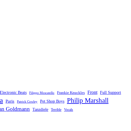
Front
Electronic Beats
Frankie Knuckles
Full Support
Filippo Moscatello
a
Philip Marshall
Paris
Pet Shop Boys
Patrick Cowley
fan Goldmann
Tanzdiele
Vocals
Terrible