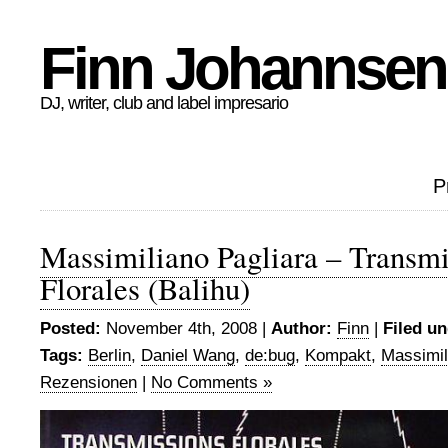
Finn Johannsen
DJ, writer, club and label impresario
P
Massimiliano Pagliara – Transmi
Florales (Balihu)
Posted:
November 4th, 2008 |
Author:
Finn
|
Filed un
Tags:
Berlin
,
Daniel Wang
,
de:bug
,
Kompakt
,
Massimil
Rezensionen
|
No Comments »