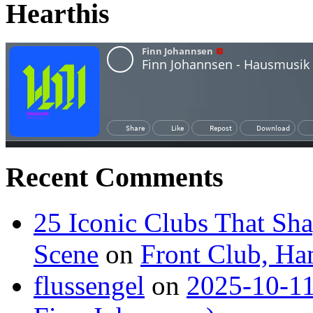
Hearthis
Recent Comments
25 Iconic Clubs That Sh
Scene
on
Front Club, H
flussengel
on
2025-10-11