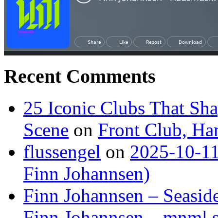
Recent Comments
25 Iconic Clubs That Sh
Scene
on
Front Club, H
flussengel
on
2025-10-11
Finn Johannsen)
Finn Johannsen – Seasid
Finn Johannsen – mnml s