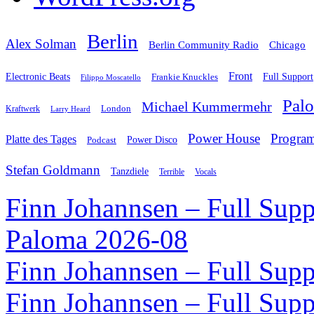
Berlin
Alex Solman
Chicago
Berlin Community Radio
Front
Electronic Beats
Frankie Knuckles
Full Support
Filippo Moscatello
Pal
Michael Kummermehr
London
Kraftwerk
Larry Heard
Power House
Progra
Platte des Tages
Podcast
Power Disco
Stefan Goldmann
Tanzdiele
Vocals
Terrible
Finn Johannsen – Full Supp
Paloma 2026-08
Finn Johannsen – Full Supp
Finn Johannsen – Full Supp