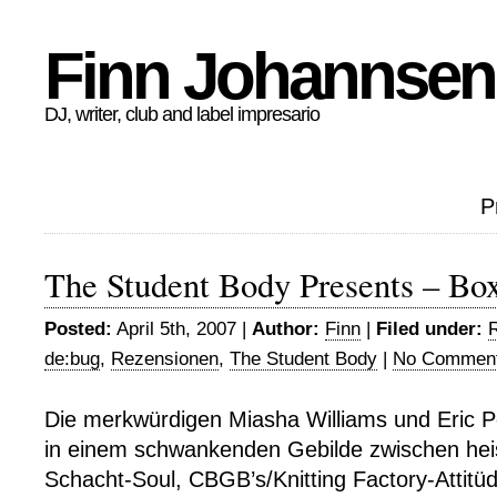
Finn Johannsen
DJ, writer, club and label impresario
P
The Student Body Presents – Box
Posted:
April 5th, 2007 |
Author:
Finn
|
Filed under:
de:bug
,
Rezensionen
,
The Student Body
|
No Comment
Die merkwürdigen Miasha Williams und Eric P
in einem schwankenden Gebilde zwischen he
Schacht-Soul, CBGB’s/Knitting Factory-Attitüd