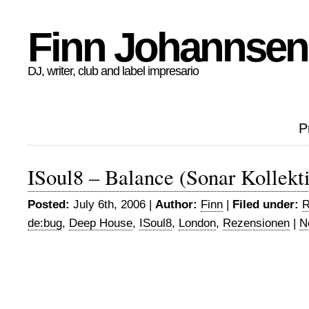
Finn Johannsen
DJ, writer, club and label impresario
P
ISoul8 – Balance (Sonar Kollekt
Posted:
July 6th, 2006 |
Author:
Finn
|
Filed under:
R
de:bug
,
Deep House
,
ISoul8
,
London
,
Rezensionen
|
N