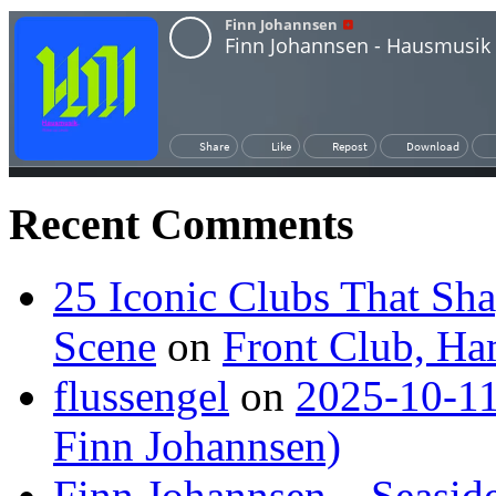
Recent Comments
25 Iconic Clubs That Sh
Scene
on
Front Club, H
flussengel
on
2025-10-11
Finn Johannsen)
Finn Johannsen – Seasid