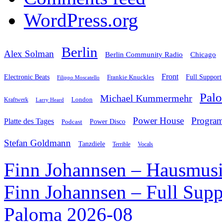
WordPress.org
Berlin
Alex Solman
Chicago
Berlin Community Radio
Front
Electronic Beats
Frankie Knuckles
Full Support
Filippo Moscatello
Pal
Michael Kummermehr
London
Kraftwerk
Larry Heard
Power House
Progra
Platte des Tages
Podcast
Power Disco
Stefan Goldmann
Tanzdiele
Vocals
Terrible
Finn Johannsen – Hausmusi
Finn Johannsen – Full Supp
Paloma 2026-08