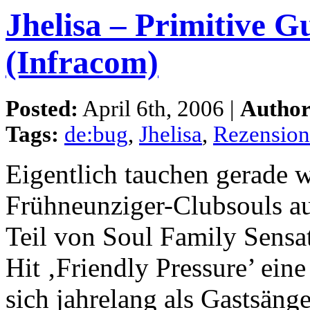
Jhelisa – Primitive G
(Infracom)
Posted:
April 6th, 2006 |
Author
Tags:
de:bug
,
Jhelisa
,
Rezensio
Eigentlich tauchen gerade w
Frühneunziger-Clubsouls auf
Teil von Soul Family Sensat
Hit ‚Friendly Pressure’ eine
sich jahrelang als Gastsänge