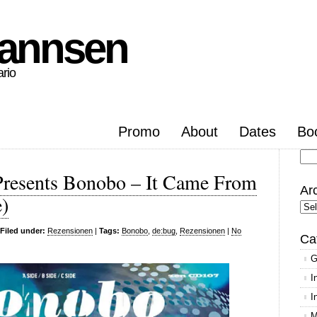
hannsen
ario
Promo
About
Dates
Bo
Se
 Presents Bonobo – It Came From
for
Ar
e)
Arc
Filed under:
Rezensionen
|
Tags:
Bonobo
,
de:bug
,
Rezensionen
|
No
Ca
G
I
I
M