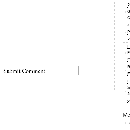
2
G
C
f
P
J
F
F
m
R
M
F
S
2
o
Me
L