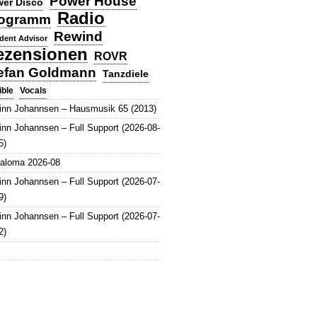
Power House
er Disco
Radio
ogramm
Rewind
dent Advisor
ezensionen
ROVR
efan Goldmann
Tanzdiele
Vocals
ible
inn Johannsen – Hausmusik 65 (2013)
inn Johannsen – Full Support (2026-08-
5)
aloma 2026-08
inn Johannsen – Full Support (2026-07-
9)
inn Johannsen – Full Support (2026-07-
2)