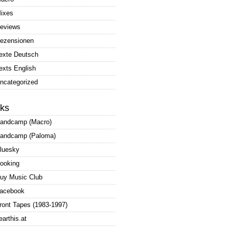
ixes
eviews
ezensionen
exte Deutsch
exts English
ncategorized
nks
andcamp (Macro)
andcamp (Paloma)
luesky
ooking
uy Music Club
acebook
ront Tapes (1983-1997)
earthis.at