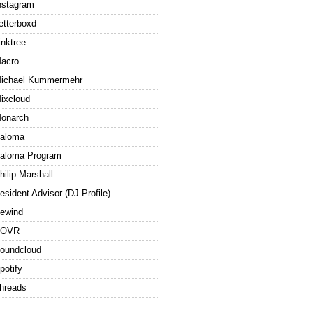
nstagram
etterboxd
inktree
acro
ichael Kummermehr
ixcloud
onarch
aloma
aloma Program
hilip Marshall
esident Advisor (DJ Profile)
ewind
ROVR
oundcloud
potify
hreads