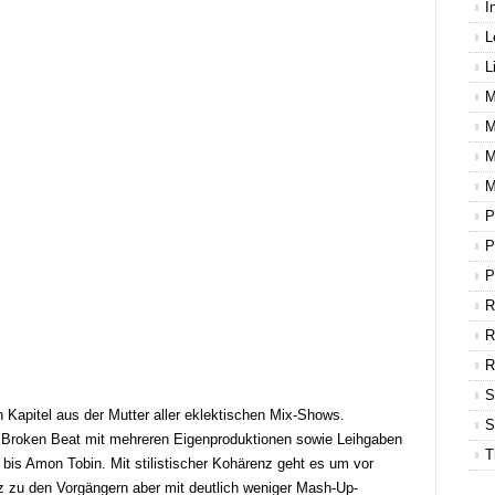
I
L
L
M
M
M
M
P
P
P
R
R
S
Kapitel aus der Mutter aller eklektischen Mix-Shows.
S
r Broken Beat mit mehreren Eigenproduktionen sowie Leihgaben
T
bis Amon Tobin. Mit stilistischer Kohärenz geht es um vor
 zu den Vorgängern aber mit deutlich weniger Mash-Up-