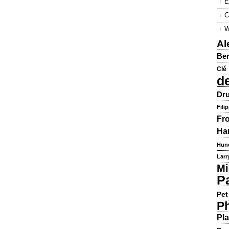
E
C
W
Al
Ber
Clé
d
Dru
Fili
Fr
Ha
Hun
Larr
Mi
P
Pet
Ph
Pla