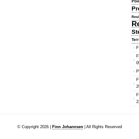
Pow
Pr
Resi
R
St
Terr
F
F
0
P
F
2
F
2
© Copyright 2026 |
Finn Johannsen
| All Rights Reserved