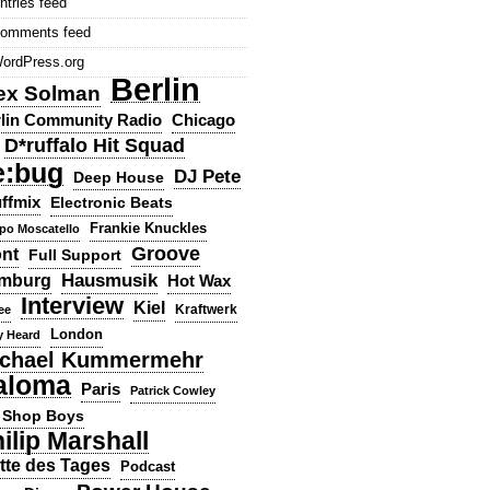
ntries feed
omments feed
ordPress.org
Berlin
ex Solman
lin Community Radio
Chicago
D*ruffalo Hit Squad
e:bug
DJ Pete
Deep House
ffmix
Electronic Beats
Frankie Knuckles
ppo Moscatello
Groove
ont
Full Support
Hausmusik
mburg
Hot Wax
Interview
Kiel
ee
Kraftwerk
London
y Heard
chael Kummermehr
aloma
Paris
Patrick Cowley
 Shop Boys
ilip Marshall
tte des Tages
Podcast