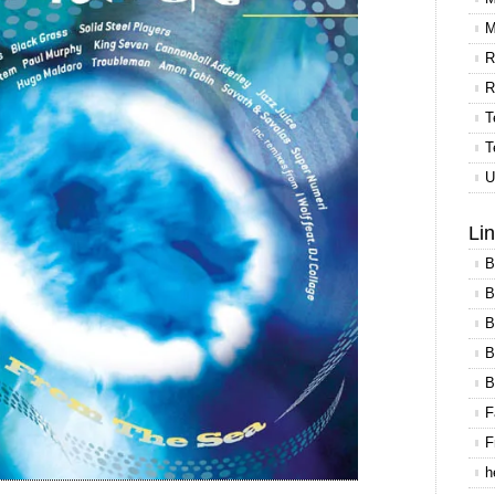
M
R
R
T
T
U
Li
B
B
B
B
B
F
F
h