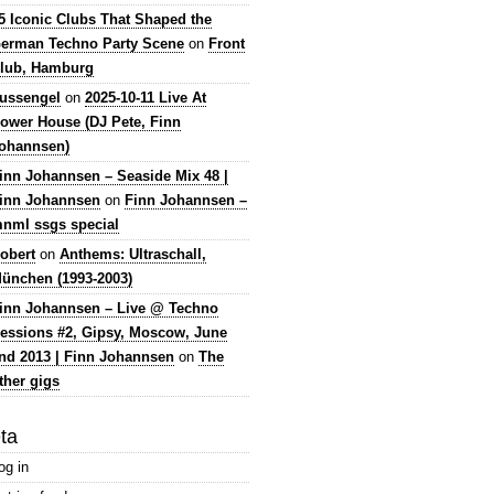
5 Iconic Clubs That Shaped the
erman Techno Party Scene
on
Front
lub, Hamburg
lussengel
on
2025-10-11 Live At
ower House (DJ Pete, Finn
ohannsen)
inn Johannsen – Seaside Mix 48 |
inn Johannsen
on
Finn Johannsen –
nml ssgs special
obert
on
Anthems: Ultraschall,
ünchen (1993-2003)
inn Johannsen – Live @ Techno
essions #2, Gipsy, Moscow, June
nd 2013 | Finn Johannsen
on
The
ther gigs
ta
og in