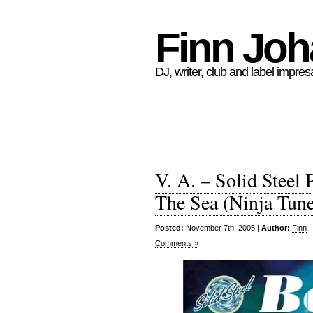
Finn Jo
DJ, writer, club and label impres
V. A. – Solid Steel
The Sea (Ninja Tun
Posted:
November 7th, 2005 |
Author:
Finn
|
Comments »