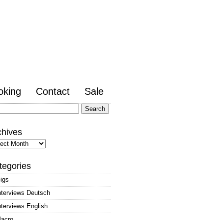
oking
Contact
Sale
arch
:
chives
hives
tegories
igs
nterviews Deutsch
nterviews English
acro