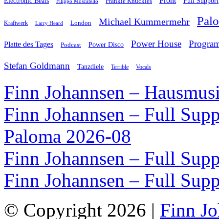
Front
Electronic Beats
Frankie Knuckles
Full Support
Filippo Moscatello
Pal
Michael Kummermehr
London
Kraftwerk
Larry Heard
Power House
Progra
Platte des Tages
Podcast
Power Disco
Stefan Goldmann
Tanzdiele
Vocals
Terrible
Finn Johannsen – Hausmusi
Finn Johannsen – Full Supp
Paloma 2026-08
Finn Johannsen – Full Supp
Finn Johannsen – Full Supp
© Copyright 2026 |
Finn J