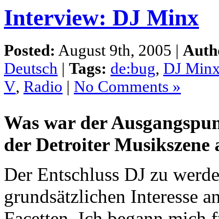
Interview: DJ Minx
Posted:
August 9th, 2005 |
Auth
Deutsch
|
Tags:
de:bug
,
DJ Min
V
,
Radio
|
No Comments »
Was war der Ausgangspunk
der Detroiter Musikszene 
Der Entschluss DJ zu werd
grundsätzlichen Interesse a
Facetten. Ich begann mich f