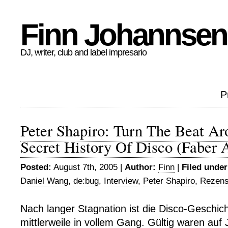
Finn Johannsen
DJ, writer, club and label impresario
P
Peter Shapiro: Turn The Beat A
Secret History Of Disco (Faber 
Posted:
August 7th, 2005 |
Author:
Finn
|
Filed under
Daniel Wang
,
de:bug
,
Interview
,
Peter Shapiro
,
Rezens
Nach langer Stagnation ist die Disco-Geschic
mittlerweile in vollem Gang. Gültig waren auf J